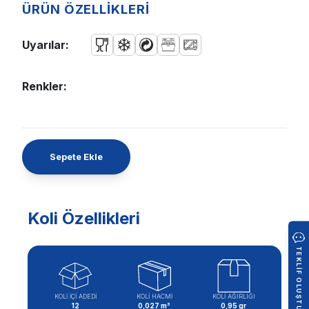
ÜRÜN ÖZELLİKLERİ
Uyarılar:
Renkler:
Sepete Ekle
Koli Özellikleri
TEKLIF OLUŞTUR
KOLİ İÇİ ADEDİ
KOLİ HACMİ
KOLİ AĞIRLIĞI
12
0,027 m³
0,95 gr