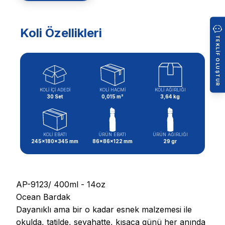
Koli Özellikleri
TEKLIF OLUŞTUR
KOLİ İÇİ ADEDİ
KOLİ HACMİ
KOLİ AĞIRLIĞI
30 Set
0,015 m³
3,64 kg
KOLİ EBATI
ÜRÜN EBATI
ÜRÜN AĞIRLIĞI
245x180x345 mm
86x86x122 mm
29 gr
AP-9123/ 400ml - 14oz
Ocean Bardak
Dayanıklı ama bir o kadar esnek malzemesi ile
okulda, tatilde, seyahatte, kısaca günü her anında