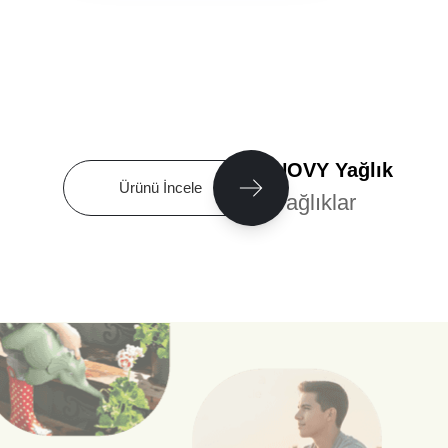
To Go
Ürünü İncele
Mataralar