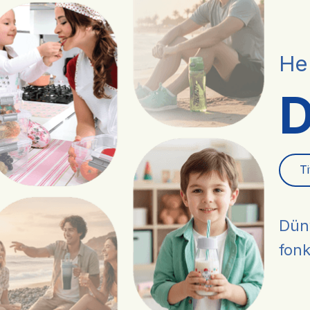
He
D
T
Düny
fonk