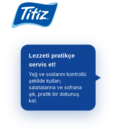
Günlük tempoya
pratik eşlikçi!
Sızdırmaz kapak yapısı
ve kolay taşınabilir
tasarımıyla hareket
halindeyken konfor
sunar.