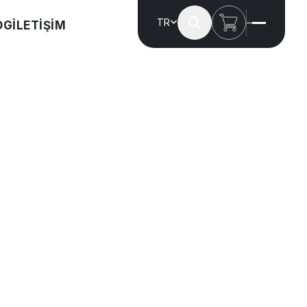
TR
OG
İLETİŞİM