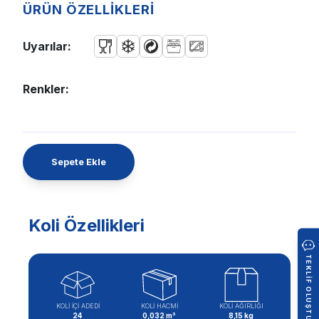
ÜRÜN ÖZELLİKLERİ
Uyarılar:
Renkler:
Sepete Ekle
Koli Özellikleri
TEKLIF OLUŞTUR
KOLİ İÇİ ADEDİ
KOLİ HACMİ
KOLİ AĞIRLIĞI
24
0,032 m³
8,15 kg