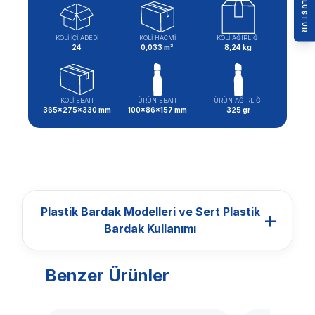
KOLİ İÇİ ADEDİ
KOLİ HACMİ
KOLİ AĞIRLIĞI
24
0,033 m³
8,24 kg
KOLİ EBATI
ÜRÜN EBATI
ÜRÜN AĞIRLIĞI
365x275x330 mm
100x86x157 mm
325 gr
Plastik Bardak Modelleri ve Sert Plastik
+
Bardak Kullanımı
Benzer Ürünler
BARDAKLAR