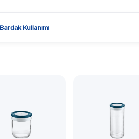
 Bardak Kullanımı
ak
Sert
ak