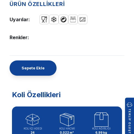
ÜRÜN ÖZELLİKLERİ
Uyarılar:
Renkler:
Sepete Ekle
Koli Özellikleri
TEKLIF OLUŞTUR
KOLİ İÇİ ADEDİ
KOLİ HACMİ
KOLİ AĞIRLIĞI
24
0,022 m³
6,99 kg