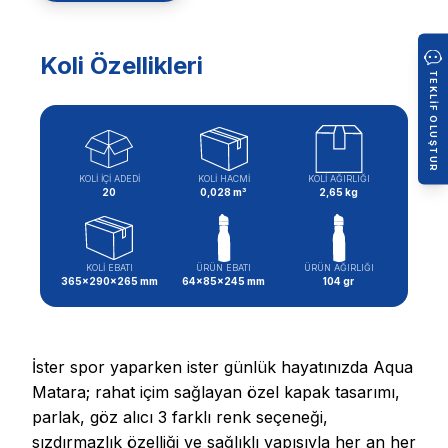
Koli Özellikleri
TEKLIF OLUŞTUR
KOLİ İÇİ ADEDİ
KOLİ HACMİ
KOLİ AĞIRLIĞI
20
0,028 m³
2,65 kg
KOLİ EBATI
ÜRÜN EBATI
ÜRÜN AĞIRLIĞI
365x290x265 mm
64x85x245 mm
104 gr
İster spor yaparken ister günlük hayatınızda Aqua
Matara; rahat içim sağlayan özel kapak tasarımı,
parlak, göz alıcı 3 farklı renk seçeneği,
sızdırmazlık özelliği ve sağlıklı yapısıyla her an her