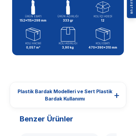
ÜRÜN EBATI
ÜRÜN AĞIRLIĞI
KOLİ İÇİ ADEDİ
152x115x298 mm
333 gr
12
KOLİ HACMİ
KOLİ AĞIRLIĞI
KOLİ EBATI
0,057 m³
3,90 kg
470x390x310 mm
Plastik Bardak Modelleri ve Sert Plastik
+
Bardak Kullanımı
Benzer Ürünler
BARDAKLAR