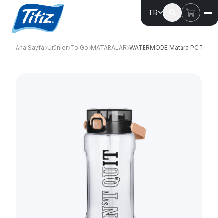
TR
Ana Sayfa
Ürünler
To Go
MATARALAR
WATERMODE Matara PC TP-6