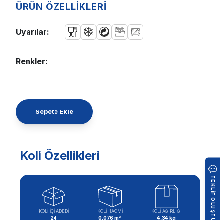
ÜRÜN ÖZELLİKLERİ
Uyarılar:
Renkler:
Sepete Ekle
Koli Özellikleri
TEKLIF OLUŞTUR
KOLİ İÇİ ADEDİ
KOLİ HACMİ
KOLİ AĞIRLIĞI
24
0,076 m³
4,34 kg