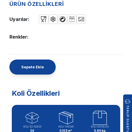
ÜRÜN ÖZELLİKLERİ
Uyarılar:
Renkler:
Sepete Ekle
Koli Özellikleri
TEKLIF OLUŞTUR
KOLİ İÇİ ADEDİ
KOLİ HACMİ
KOLİ AĞIRLIĞI
24
0,103 m³
5,64 kg