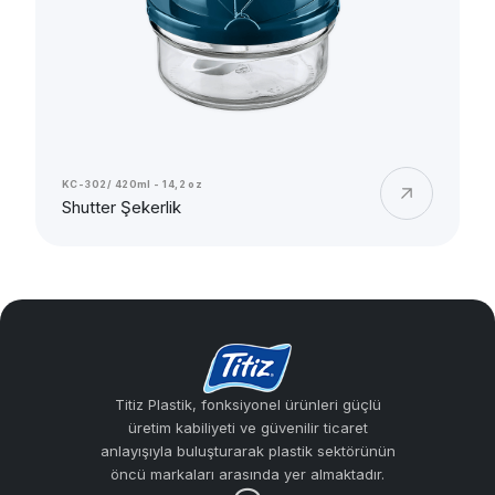
KC-302/ 420ml - 14,2 oz
Shutter Şekerlik
Titiz Plastik, fonksiyonel ürünleri güçlü
üretim kabiliyeti ve güvenilir ticaret
anlayışıyla buluşturarak plastik sektörünün
öncü markaları arasında yer almaktadır.