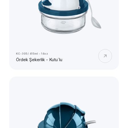
KC-305/ 415ml - 14oz
Ördek Şekerlik - Kutu´lu