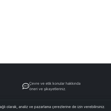
Çevre ve etik konular hakkında
öneri ve şikayetleriniz.
ğlı olarak, analiz ve pazarlama çerezlerine de izin verebilirsiniz.