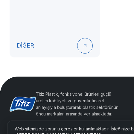
DİĞER
Titiz Plastik, fonksiyonel ürünleri güçlü
üretim kabiliyeti ve güvenilir ticaret
anlayışıyla buluşturarak plastik sektörünün
öncü markaları arasında yer almaktadır.
Web sitemizde zorunlu çerezler kullanılmaktadır. İsteğinize ba