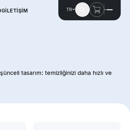
TR
OG
İLETİŞİM
nceli tasarım: temizliğinizi daha hızlı ve