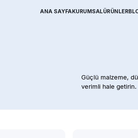
ANA SAYFA
KURUMSAL
ÜRÜNLER
BL
Güçlü malzeme, düşü
verimli hale getirin.