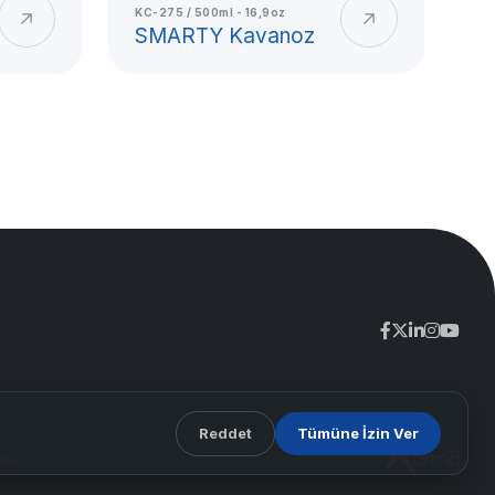
S
KC-275 / 500ml - 16,9oz
SMARTY Kavanoz
M
ik Bardak Kalitesi
, hijyenik kullanım, parlak yüzey ve uzun
neyimi.
Reddet
Tümüne İzin Ver
ası