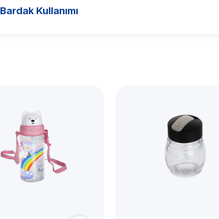
 Bardak Kullanımı
ak
Sert
ak
nlük içecek tüketimi, ofis