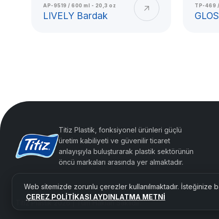
AP-9519 / 600 ml - 20,3 oz
TP-469 /
kullanımı, okul, piknik, açık alan etkinlik
LIVELY Bardak
GLOS
için pratik çözümler sunar. Hafif yapısı,
dayanıklı formuyla plastik bardak, evde
kullanım alanına sahiptir.
Sert plastik bardak, cam bardağa alterna
kırılma riskini azaltan, tekrar kullanıla
grubudur. Titiz Plastik, bardak üretimin
ergonomik tutuş, yüzey pürüzsüzlüğü v
Titiz Plastik, fonksiyonel ürünleri güçlü
beklentisini birlikte ele alır.
üretim kabiliyeti ve güvenilir ticaret
anlayışıyla buluşturarak plastik sektörünün
öncü markaları arasında yer almaktadır.
Sert Plastik Bardak
Plastik Bardak Üre
Pet Bardak Farkı
Titiz Plastik Kalitesi
Web sitemizde zorunlu çerezler kullanılmaktadır. İsteğinize ba
ÇEREZ POLİTİKASI AYDINLATMA METNİ
Titiz Plastik 2026 | Tüm Hakları Saklıdır.