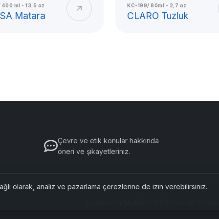
 400 ml - 13,5 oz
KC-199/ 80ml - 2,7 oz
leri ve toplu servis ihtiyaçları
SA Matara
CLARO Tuzluk
 kolay temizlenebilir yüzeyi ve
n iş yerine kadar geniş
tif arayan kullanıcılar için
bilir ve uzun ömürlü bir ürün
de malzeme kalitesi,
e güvenli kullanım
Çevre ve etik konular hakkında
öneri ve şikayetleriniz.
Titiz Plast
ticileri
Kullanım Alanları
Dayanıklı yapı
ömürlü ürün de
ğlı olarak, analiz ve pazarlama çerezlerine de izin verebilirsiniz.
Aydınlatma Metni
|
KVKK
|
Güvenlik Politik