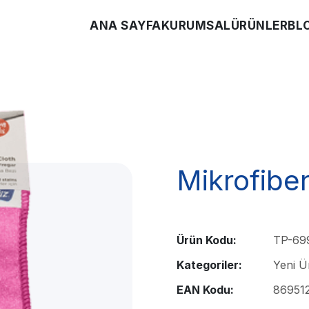
ANA SAYFA
KURUMSAL
ÜRÜNLER
BL
Mikrofibe
Ürün Kodu:
TP-69
Kategoriler:
Yeni 
EAN Kodu:
86951