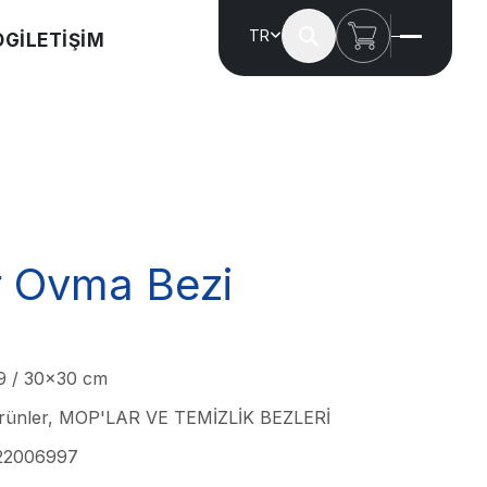
TR
OG
İLETİŞİM
r Ovma Bezi
9 / 30x30 cm
Ürünler, MOP'LAR VE TEMİZLİK BEZLERİ
22006997